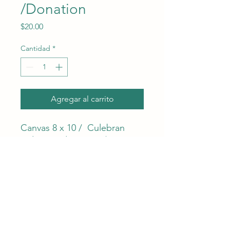
/Donation
Precio
$20.00
Cantidad
*
Agregar al carrito
Canvas 8 x 10 / Culebran
Kids Art / donation. $20 +
shipping.
Arte de niños culebrenses
donde sanan, crean, sueñan y
comparten sus experiencias.