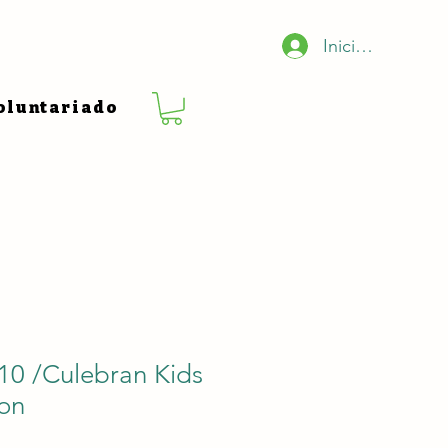
Iniciar sesión
oluntariado
10 /Culebran Kids
ion