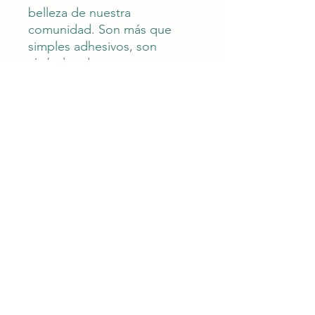
belleza de nuestra
comunidad. Son más que
simples adhesivos, son
símbolos de esperanza,
bienestar y progreso. Cada
donación recibida de estas
pegatinas es un ladrillo en el
camino hacia un mejor futuro.
Para adquirir las pegatinas,
puede comunicarse
a kids4greenculebra@gmail.c
om o muy por ath móvil /
donar/ kids4greenculebra y
se le estará enviando a vuelta
de correo postal . Si deseas
ser punto de apoyo y tenerlas
disponible puedes