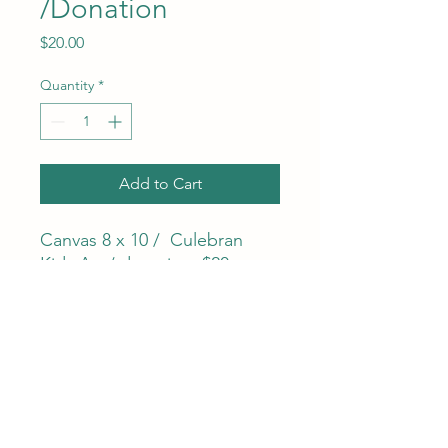
/Donation
Price
$20.00
Quantity
*
Add to Cart
Canvas 8 x 10 / Culebran
Kids Art / donation. $20 +
shipping.
Arte de niños culebrenses
donde sanan, crean, sueñan y
comparten sus experiencias.