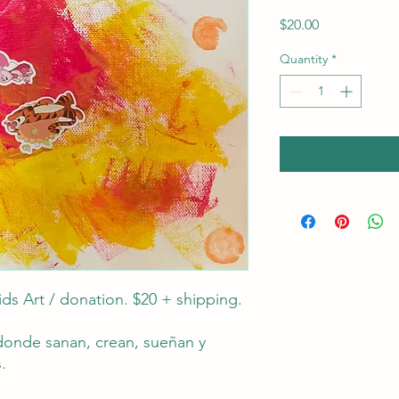
Price
$20.00
Quantity
*
ds Art / donation. $20 + shipping.
donde sanan, crean, sueñan y
.